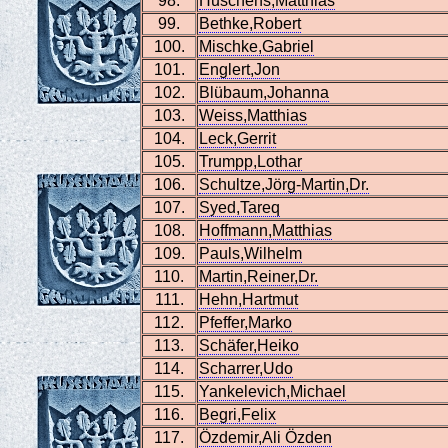
98.
Huschens,Matthias
99.
Bethke,Robert
100.
Mischke,Gabriel
101.
Englert,Jon
102.
Blübaum,Johanna
103.
Weiss,Matthias
104.
Leck,Gerrit
105.
Trumpp,Lothar
106.
Schultze,Jörg-Martin,Dr.
107.
Syed,Tareq
108.
Hoffmann,Matthias
109.
Pauls,Wilhelm
110.
Martin,Reiner,Dr.
111.
Hehn,Hartmut
112.
Pfeffer,Marko
113.
Schäfer,Heiko
114.
Scharrer,Udo
115.
Yankelevich,Michael
116.
Begri,Felix
117.
Özdemir,Ali Özden