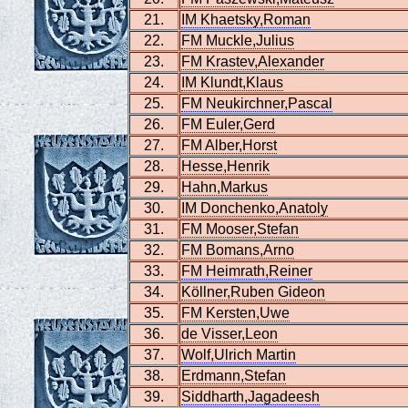
21.
IM Khaetsky,Roman
22.
FM Muckle,Julius
23.
FM Krastev,Alexander
24.
IM Klundt,Klaus
25.
FM Neukirchner,Pascal
26.
FM Euler,Gerd
27.
FM Alber,Horst
28.
Hesse,Henrik
29.
Hahn,Markus
30.
IM Donchenko,Anatoly
31.
FM Mooser,Stefan
32.
FM Bomans,Arno
33.
FM Heimrath,Reiner
34.
Köllner,Ruben Gideon
35.
FM Kersten,Uwe
36.
de Visser,Leon
37.
Wolf,Ulrich Martin
38.
Erdmann,Stefan
39.
Siddharth,Jagadeesh