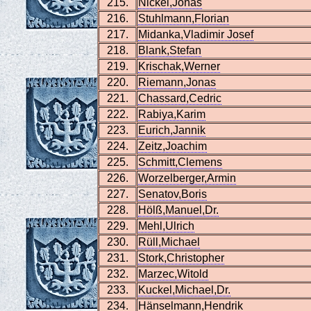
215.
Nickel,Jonas
216.
Stuhlmann,Florian
217.
Midanka,Vladimir Josef
218.
Blank,Stefan
219.
Krischak,Werner
220.
Riemann,Jonas
221.
Chassard,Cedric
222.
Rabiya,Karim
223.
Eurich,Jannik
224.
Zeitz,Joachim
225.
Schmitt,Clemens
226.
Worzelberger,Armin
227.
Senatov,Boris
228.
Hölß,Manuel,Dr.
229.
Mehl,Ulrich
230.
Rüll,Michael
231.
Stork,Christopher
232.
Marzec,Witold
233.
Kuckel,Michael,Dr.
234.
Hänselmann,Hendrik