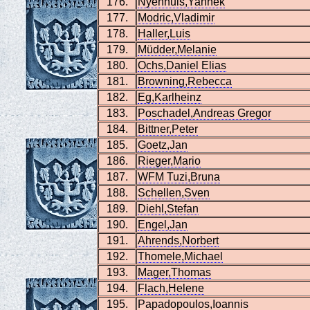
176.
Nyenhuis,Yannek
177.
Modric,Vladimir
178.
Haller,Luis
179.
Müdder,Melanie
180.
Ochs,Daniel Elias
181.
Browning,Rebecca
182.
Eg,Karlheinz
183.
Poschadel,Andreas Gregor
184.
Bittner,Peter
185.
Goetz,Jan
186.
Rieger,Mario
187.
WFM Tuzi,Bruna
188.
Schellen,Sven
189.
Diehl,Stefan
190.
Engel,Jan
191.
Ahrends,Norbert
192.
Thomele,Michael
193.
Mager,Thomas
194.
Flach,Helene
195.
Papadopoulos,Ioannis