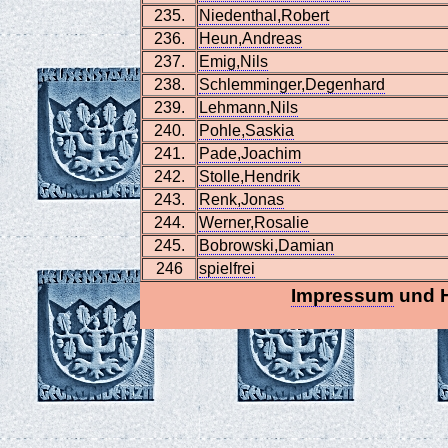
235.
Niedenthal,Robert
236.
Heun,Andreas
237.
Emig,Nils
238.
Schlemminger,Degenhard
239.
Lehmann,Nils
240.
Pohle,Saskia
241.
Pade,Joachim
242.
Stolle,Hendrik
243.
Renk,Jonas
244.
Werner,Rosalie
245.
Bobrowski,Damian
246
spielfrei
Impressum
und 