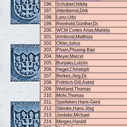
196.
Schubert,Nikita
197.
Altenbernd,Dirk
198.
Lanz,Udo
199.
Reinhold,Günther,Dr.
200.
WCM Cortes Arias,Mariela
201.
Armbrust,Matthias
202.
Ohler,Julius
203.
Pham,Phuong-Bao
204.
Meyer,Marcel
205.
Bunjaku,Lulzim
206.
Hegel,Christoph
207.
Berkes,Jörg,Dr.
208.
Fröhlich-Dill,Astrid
209.
Weiland,Thomas
210.
Mohr,Thomas
211.
Spelleken,Hans-Gerd
212.
Steinke,Hans-Jörg
213.
Jordake,Michael
214.
Merges,Harald