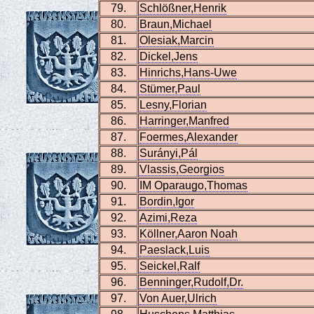
79.
Schlößner,Henrik
80.
Braun,Michael
81.
Olesiak,Marcin
82.
Dickel,Jens
83.
Hinrichs,Hans-Uwe
84.
Stümer,Paul
85.
Lesny,Florian
86.
Harringer,Manfred
87.
Foermes,Alexander
88.
Surányi,Pál
89.
Vlassis,Georgios
90.
IM Oparaugo,Thomas
91.
Bordin,Igor
92.
Azimi,Reza
93.
Köllner,Aaron Noah
94.
Paeslack,Luis
95.
Seickel,Ralf
96.
Benninger,Rudolf,Dr.
97.
Von Auer,Ulrich