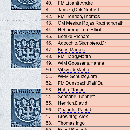
40.
FM Lisanti,Andre
41.
Jansen,Dirk Norbert
42.
FM Henrich,Thomas
43.
CM Mesias Rojas,Rabindranath
44.
Hebbering,Tom Elliot
45.
Bethke,Richard
46.
Adocchio,Giampiero,Dr.
47.
Boos,Markus
48.
FM Haag,Martin
49.
WIM Goossens,Hanne
50.
Villwock,Martin
51.
WFM Schulze,Lara
52.
FM Dunsbach,Ralf,Dr.
53.
Hahn,Florian
54.
Schnabel,Bennett
55.
Henrich,David
56.
Chandler,Patrick
57.
Browning,Alex
58.
Thomas,Ingo
59.
Engel,Berthold