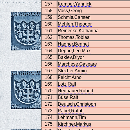
157.
Kemper,Yannick
158.
Voss,Georg
159.
Schmitt,Carsten
160.
Mehlen,Theodor
161.
Reinecke,Katharina
162.
Thomas,Tobias
163.
Hagner,Bennet
164.
Deppe,Leo Max
165.
Bakiev,Diyor
166.
Marchese,Gaspare
167.
Stecher,Armin
168.
Feicht,Arno
169.
Lotz,Ralf
170.
Neubauer,Robert
171.
Büse,Ralf
172.
Deutsch,Christoph
173.
Pabel,Ralph
174.
Lehmann,Tim
175.
Kirchner,Markus