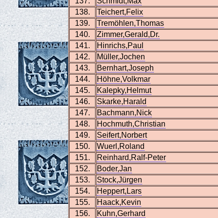
137.
Schmidt,Max
138.
Teichert,Felix
139.
Tremöhlen,Thomas
140.
Zimmer,Gerald,Dr.
141.
Hinrichs,Paul
142.
Müller,Jochen
143.
Bernhart,Joseph
144.
Höhne,Volkmar
145.
Kalepky,Helmut
146.
Skarke,Harald
147.
Bachmann,Nick
148.
Hochmuth,Christian
149.
Seifert,Norbert
150.
Wuerl,Roland
151.
Reinhard,Ralf-Peter
152.
Boder,Jan
153.
Stock,Jürgen
154.
Heppert,Lars
155.
Haack,Kevin
156.
Kuhn,Gerhard