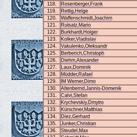
118.
Rosenberger,Frank
119.
Rettig,Helge
120.
Waffenschmidt,Joachim
121.
Rutsatz,Mario
122.
Burkhardt,Holger
123.
Kolker,Vladislav
124.
Vakulenko,Oleksandr
125.
Berberich,Christoph
126.
Diehm,Alexander
127.
Laux,Dominik
128.
Müdder,Rafael
129.
IM Werner,Dimo
130.
Altenbernd,Jannis-Domenik
131.
Calvi,Stefan
132.
Krychevskiy,Dmytro
133.
Kürschner,Matthias
134.
Diez,Gerhard
135.
Junker,Christian
136.
Steudel,Max