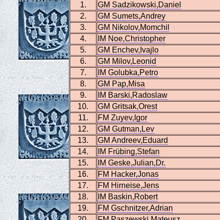
1.
GM Sadzikowski,Daniel
2.
GM Sumets,Andrey
3.
GM Nikolov,Momchil
4.
IM Noe,Christopher
5.
GM Enchev,Ivajlo
6.
GM Milov,Leonid
7.
IM Golubka,Petro
8.
GM Pap,Misa
9.
IM Barski,Radoslaw
10.
GM Gritsak,Orest
11.
FM Zuyev,Igor
12.
GM Gutman,Lev
13.
GM Andreev,Eduard
14.
IM Frübing,Stefan
15.
IM Geske,Julian,Dr.
16.
FM Hacker,Jonas
17.
FM Hirneise,Jens
18.
IM Baskin,Robert
19.
FM Gschnitzer,Adrian
20.
FM Paszewski,Mateusz