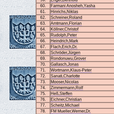
60.
Farmani Anosheh,Yasha
61.
Hinrichs,Niklas
62.
Schreiner,Roland
63.
Amtmann,Florian
64.
Köllner,Christof
65.
Rudolph,Peter
66.
Heindrich,Mark
67.
Flach,Erich,Dr.
68.
Schröder,Jürgen
69.
Rondonuwu,Grover
70.
Gallasch,Jonas
71.
Wortmann,Klaus-Peter
72.
Sanati,Charlotte
73.
Mooser,Nicolas
74.
Zimmermann,Rolf
75.
Heß,Steffen
76.
Eichner,Christian
77.
Scheitz,Michael
78.
FM Mueller,Werner,Dr.