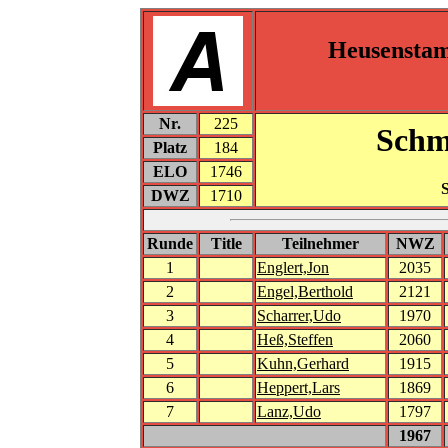
Heusensta
Nr.
225
Schm
Platz
184
ELO
1746
DWZ
1710
Runde
Title
Teilnehmer
NWZ
1
Englert,Jon
2035
2
Engel,Berthold
2121
3
Scharrer,Udo
1970
4
Heß,Steffen
2060
5
Kuhn,Gerhard
1915
6
Heppert,Lars
1869
7
Lanz,Udo
1797
1967