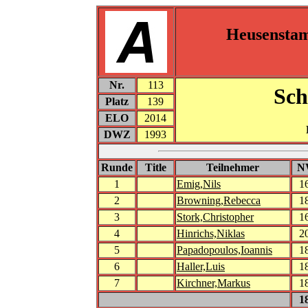
Heusensta
Nr.
113
Sch
Platz
139
ELO
2014
DWZ
1993
Runde
Title
Teilnehmer
N
1
Emig,Nils
1
2
Browning,Rebecca
1
3
Stork,Christopher
1
4
Hinrichs,Niklas
2
5
Papadopoulos,Ioannis
1
6
Haller,Luis
1
7
Kirchner,Markus
1
1