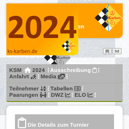
|8|
txt
KSM
2024
Ausschreibung
Anfahrt
Media
Teilnehmer
Tabellen
Paarungen
DWZ
ELO
Die Details zum Turnier