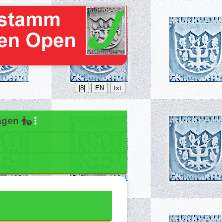
|8|
EN
txt
ragen