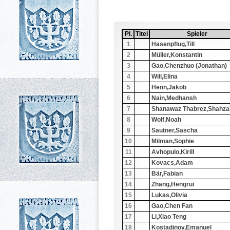
Pl.
Sortiere aufsteigend nach
Pl.
Titel
Sortiere aufsteigend nach
Titel
Spieler
Sortiere aufst
Spieler
1
Hasenpflug,Till
2
Müller,Konstantin
3
Gao,Chenzhuo (Jonathan)
4
Will,Elina
5
Henn,Jakob
6
Nain,Medhansh
7
Shanawaz Thabrez,Shahza
8
Wolf,Noah
9
Sautner,Sascha
10
Milman,Sophie
11
Avhopulo,Kirill
12
Kovacs,Adam
13
Bär,Fabian
14
Zhang,Hengrui
15
Lukas,Olivia
16
Gao,Chen Fan
17
Li,Xiao Teng
18
Kostadinov,Emanuel