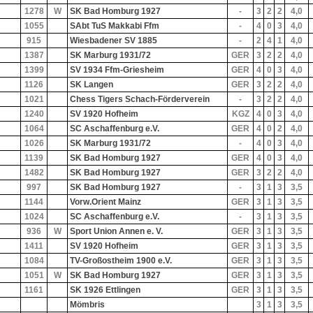
1278
W
SK Bad Homburg 1927
-
3
2
2
4,0
1055
SAbt TuS Makkabi Ffm
-
4
0
3
4,0
915
Wiesbadener SV 1885
-
2
4
1
4,0
1387
SK Marburg 1931/72
GER
3
2
2
4,0
1399
SV 1934 Ffm-Griesheim
GER
4
0
3
4,0
1126
SK Langen
GER
3
2
2
4,0
1021
Chess Tigers Schach-Förderverein
-
3
2
2
4,0
1240
SV 1920 Hofheim
KGZ
4
0
3
4,0
1064
SC Aschaffenburg e.V.
GER
4
0
2
4,0
1026
SK Marburg 1931/72
-
4
0
3
4,0
1139
SK Bad Homburg 1927
GER
4
0
3
4,0
1482
SK Bad Homburg 1927
GER
3
2
2
4,0
997
SK Bad Homburg 1927
-
3
1
3
3,5
1144
Vorw.Orient Mainz
GER
3
1
3
3,5
1024
SC Aschaffenburg e.V.
-
3
1
3
3,5
936
W
Sport Union Annen e. V.
GER
3
1
3
3,5
1411
SV 1920 Hofheim
GER
3
1
3
3,5
1084
TV-Großostheim 1900 e.V.
GER
3
1
3
3,5
1051
W
SK Bad Homburg 1927
GER
3
1
3
3,5
1161
SK 1926 Ettlingen
GER
3
1
3
3,5
Mömbris
3
1
3
3,5