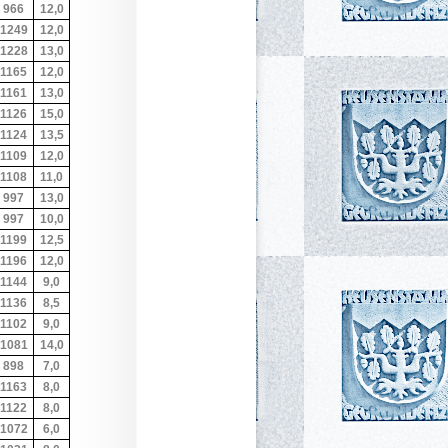
966
12,0
1249
12,0
1228
13,0
1165
12,0
1161
13,0
1126
15,0
1124
13,5
1109
12,0
1108
11,0
997
13,0
997
10,0
1199
12,5
1196
12,0
1144
9,0
1136
8,5
1102
9,0
1081
14,0
898
7,0
1163
8,0
1122
8,0
1072
6,0