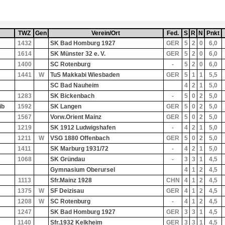
eigend nach
TWZ
Sortiere aufsteigend nach
TWZ
Gen
Sortiere aufsteigend nach
Gen
Verein/Ort
Sortiere aufsteigend nach
Verein/Ort
Fed.
Sortiere aufsteigen
Fed.
S
Sortiere aufst
S
R
Sortiere au
R
N
Sortiere 
N
Pnkt
Sortie
Pnkt
1432
SK Bad Homburg 1927
GER
5
2
0
6,0
1614
SK Münster 32 e. V.
GER
5
2
0
6,0
1400
SC Rotenburg
-
5
2
0
6,0
1441
W
TuS Makkabi Wiesbaden
GER
5
1
1
5,5
SC Bad Nauheim
4
2
1
5,0
1283
SK Bickenbach
-
5
0
2
5,0
ib
1592
SK Langen
GER
5
0
2
5,0
1567
Vorw.Orient Mainz
GER
5
0
2
5,0
1219
SK 1912 Ludwigshafen
-
4
2
1
5,0
1211
W
VSG 1880 Offenbach
GER
5
0
2
5,0
1411
SK Marburg 1931/72
-
4
2
1
5,0
1068
SK Gründau
-
3
3
1
4,5
Gymnasium Oberursel
4
1
2
4,5
1113
Sfr.Mainz 1928
CHN
4
1
2
4,5
1375
W
SF Deizisau
GER
4
1
2
4,5
1208
W
SC Rotenburg
-
4
1
2
4,5
1247
SK Bad Homburg 1927
GER
3
3
1
4,5
1140
Sfr.1932 Kelkheim
GER
3
3
1
4,5