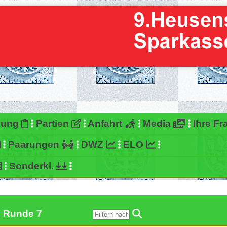
bung
Partien
Anfahrt
Media
Ihre F
Paarungen
DWZ
ELO
Sonderkl.
abelle Runde 7