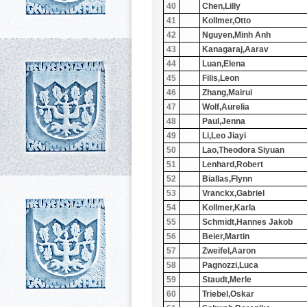
40
Chen,Lilly
41
Kollmer,Otto
42
Nguyen,Minh Anh
43
Kanagaraj,Aarav
44
Luan,Elena
45
Filis,Leon
46
Zhang,Mairui
47
Wolf,Aurelia
48
Paul,Jenna
49
Li,Leo Jiayi
50
Lao,Theodora Siyuan
51
Lenhard,Robert
52
Biallas,Flynn
53
Vranckx,Gabriel
54
Kollmer,Karla
55
Schmidt,Hannes Jakob
56
Beier,Martin
57
Zweifel,Aaron
58
Pagnozzi,Luca
59
Staudt,Merle
60
Triebel,Oskar