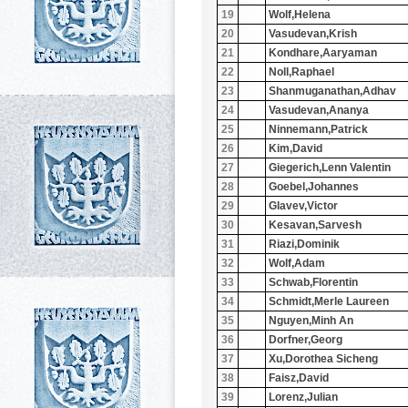
19
Wolf,Helena
20
Vasudevan,Krish
21
Kondhare,Aaryaman
22
Noll,Raphael
23
Shanmuganathan,Adhav
24
Vasudevan,Ananya
25
Ninnemann,Patrick
26
Kim,David
27
Giegerich,Lenn Valentin
28
Goebel,Johannes
29
Glavev,Victor
30
Kesavan,Sarvesh
31
Riazi,Dominik
32
Wolf,Adam
33
Schwab,Florentin
34
Schmidt,Merle Laureen
35
Nguyen,Minh An
36
Dorfner,Georg
37
Xu,Dorothea Sicheng
38
Faisz,David
39
Lorenz,Julian