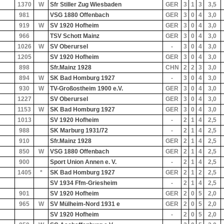
1370
W
Sfr Stiller Zug Wiesbaden
GER
3
1
3
3,5
981
VSG 1880 Offenbach
GER
3
0
4
3,0
919
W
SV 1920 Hofheim
GER
3
0
4
3,0
966
TSV Schott Mainz
GER
3
0
4
3,0
1026
W
SV Oberursel
-
3
0
4
3,0
1205
SV 1920 Hofheim
GER
3
0
4
3,0
898
Sfr.Mainz 1928
CHN
2
2
3
3,0
894
W
SK Bad Homburg 1927
-
3
0
4
3,0
930
W
TV-Großostheim 1900 e.V.
GER
3
0
4
3,0
1227
SV Oberursel
GER
3
0
4
3,0
1153
W
SK Bad Homburg 1927
GER
3
0
4
3,0
1013
SV 1920 Hofheim
-
2
1
4
2,5
988
SK Marburg 1931/72
-
2
1
4
2,5
910
Sfr.Mainz 1928
GER
2
1
4
2,5
850
W
VSG 1880 Offenbach
GER
2
1
4
2,5
900
Sport Union Annen e. V.
-
2
1
4
2,5
1405
*
SK Bad Homburg 1927
GER
2
1
2
2,5
SV 1934 Ffm-Griesheim
-
2
1
4
2,5
901
SV 1920 Hofheim
GER
2
0
5
2,0
965
W
SV Mülheim-Nord 1931 e
GER
2
0
5
2,0
SV 1920 Hofheim
-
2
0
5
2,0