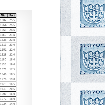
d nach
eigend nach
fsteigend nach
aufsteigend nach
re aufsteigend nach
Niv
Sortiere aufsteigend nach
Niv
Fort
Sortiere aufsteigend nach
Fort
1307
25,5
1264
25,5
1251
24,5
1150
21,5
1338
23,5
1313
23,0
1251
22,0
1228
22,0
1180
18,0
1135
19,0
1071
17,5
1346
18,5
1276
19,0
1178
16,5
1139
20,5
1090
16,0
1072
18,0
1034
14,0