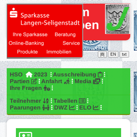
|8|
EN
txt
HSO
2023
Ausschreibung
Partien
Anfahrt
Media
Ihre Fragen
Teilnehmer
Tabellen
Paarungen
DWZ
ELO