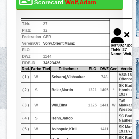
Scorecard
Wolf,Adam
T-Nr.
27
Platz
32
Federation
GER
Verein/Ort
Vorw.Orient Mainz
por/0027.jpg
TlnNr: 27
ELO
Name: Wolf,Ad
DWZ
1144
FIDE-ID
34623426
Rnd.
Farbe
Titel
Teilnehmer
ELO
DWZ
Gen
Verein/Ort
VSG 1880
( 1 )
W
Selvaraj,Vibhaakar
748
Offenbach
SK Bad
( 2 )
S
Beier,Martin
1321
1405
*
Homburg
1927
TuS
( 3 )
W
Will,Elina
1325
1441
W
Makkabi
Wiesbaden
SC Bad
( 4 )
S
Henn,Jakob
Nauheim
SK Marbur
( 5 )
W
Avhopulo,Kirill
1411
1931/72
SK Bad