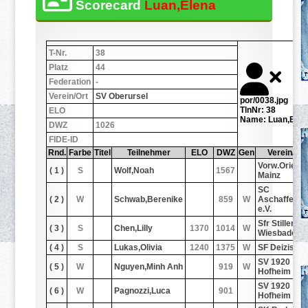
Scorecard
Luan,Elena
T-Nr.
38
Platz
44
Federation
-
Verein/Ort
SV Oberursel
por/0038.jpg
TlnNr: 38
ELO
Name: Luan,Elen
DWZ
1026
FIDE-ID
Rnd.
Farbe
Titel
Teilnehmer
ELO
DWZ
Gen
Verein/Ort
Vorw.Orient
( 1 )
S
Wolf,Noah
1567
Mainz
SC
( 2 )
W
Schwab,Berenike
859
W
Aschaffenbu
e.V.
Sfr Stiller Zu
( 3 )
S
Chen,Lilly
1370
1014
W
Wiesbaden
( 4 )
S
Lukas,Olivia
1240
1375
W
SF Deizisau
SV 1920
( 5 )
W
Nguyen,Minh Anh
919
W
Hofheim
SV 1920
( 6 )
W
Pagnozzi,Luca
901
Hofheim