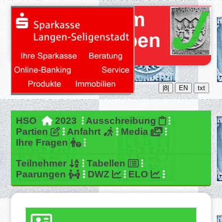
|8|
EN
txt
HSO
2023
Ausschreibung
Partien
Anfahrt
Media
Ihre Fragen
Teilnehmer
Tabellen
Paarungen
DWZ
ELO