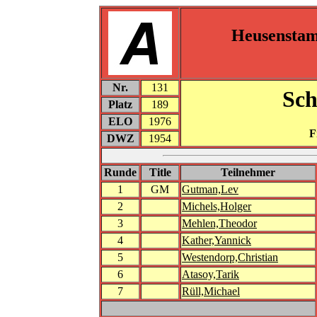
Heusensta
Nr.
131
Sc
Platz
189
ELO
1976
F
DWZ
1954
Runde
Title
Teilnehmer
1
GM
Gutman,Lev
2
Michels,Holger
3
Mehlen,Theodor
4
Kather,Yannick
5
Westendorp,Christian
6
Atasoy,Tarik
7
Rüll,Michael