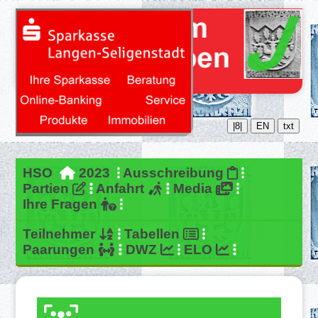
|8|
EN
txt
HSO
2023
Ausschreibung
Partien
Anfahrt
Media
Ihre Fragen
Teilnehmer
Tabellen
Paarungen
DWZ
ELO