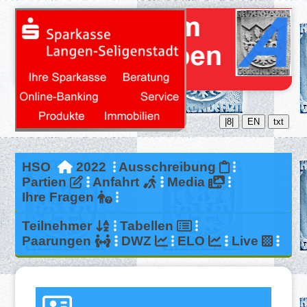
|8|
EN
txt
HSO
2022
Ausschreibung
Partien
Anfahrt
Media
Ihre Fragen
Teilnehmer
Tabellen
Paarungen
DWZ
ELO
Live