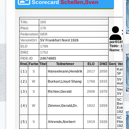
Scorecard
Schellen,Sven
T-Nr.
165
Platz
176
Federation
GER
Verein/Ort
SV Frankfurt Nord 1926
por/0165.jp
TlnNr: 165
ELO
1789
Name: Sche
DWZ
1752
FIDE-ID
24674885
Rnd.
Farbe
Titel
Teilnehmer
ELO
DWZ
Gen
Verein
Karlsr
( 1 )
S
Hänselmann,Hendrik
2017
2050
SF
SV 192
( 2 )
W
Burkart,Lloyd Shang
1768
1915
Hofhei
Siegen
( 3 )
S
Richter,Gerald
2006
1970
SV 187
SC
Bergen
( 4 )
W
Zimmer,Gerald,Dr.
1922
1859
Enkhe
1922
SC
( 5 )
S
Ahrends,Norbert
1919
1926
Flörsh
1921