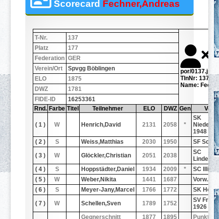
Scorecard
Fechner,Andreas
T-Nr.
137
Platz
177
Federation
GER
Verein/Ort
Spvgg Böblingen
por/0137.jpg
TlnNr: 137
ELO
1875
Name: Fechn
DWZ
1781
FIDE-ID
16253361
Rnd.
Farbe
Titel
Teilnehmer
ELO
DWZ
Gen
Verei
SK
( 1 )
W
Henrich,David
2131
2058
*
Niederbr
1948
( 2 )
S
Weiss,Matthias
2030
1950
SF Schö
SC
( 3 )
W
Glöckler,Christian
2051
2038
Lindenho
( 4 )
S
Hoppstädter,Daniel
1934
2009
*
SC Illing
( 5 )
W
Weber,Nikita
1441
1687
Vorw.Ori
( 6 )
S
Meyer-Jany,Marcel
1766
1772
SK Herbo
SV Frank
( 7 )
W
Schellen,Sven
1789
1752
1926
Gegnerschnitt
1877
1895
Punkte