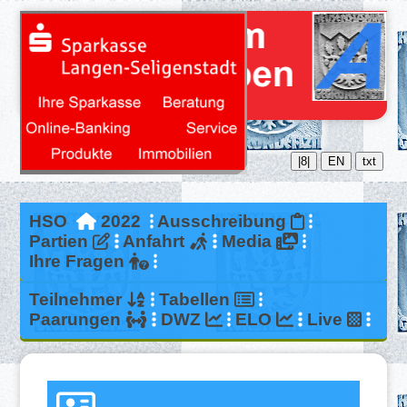
|8|
EN
txt
HSO
2022
Ausschreibung
Partien
Anfahrt
Media
Ihre Fragen
Teilnehmer
Tabellen
Paarungen
DWZ
ELO
Live