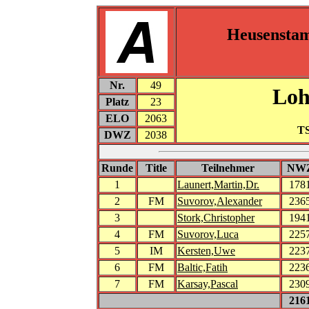
Heusensta
Nr.
49
Loh
Platz
23
ELO
2063
TS
DWZ
2038
Runde
Title
Teilnehmer
NW
1
Launert,Martin,Dr.
178
2
FM
Suvorov,Alexander
236
3
Stork,Christopher
194
4
FM
Suvorov,Luca
225
5
IM
Kersten,Uwe
223
6
FM
Baltic,Fatih
223
7
FM
Karsay,Pascal
230
216