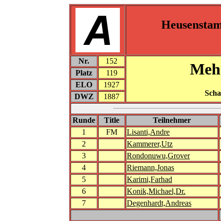
Heusensta
Nr.
152
Mehr
Platz
119
ELO
1927
Scha
DWZ
1887
Runde
Title
Teilnehmer
1
FM
Lisanti,Andre
2
Kammerer,Utz
3
Rondonuwu,Grover
4
Riemann,Jonas
5
Karimi,Farhad
6
Konik,Michael,Dr.
7
Degenhardt,Andreas