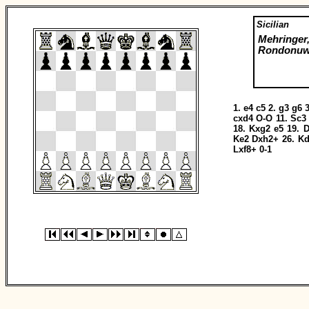
Sicilian
Mehringer,
Rondonuw
1.
e4
c5
2.
g3
g6
3
cxd4
O-O
11.
Sc3
18.
Kxg2
e5
19.
D
Ke2
Dxh2+
26.
Kd
Lxf8+
0-1