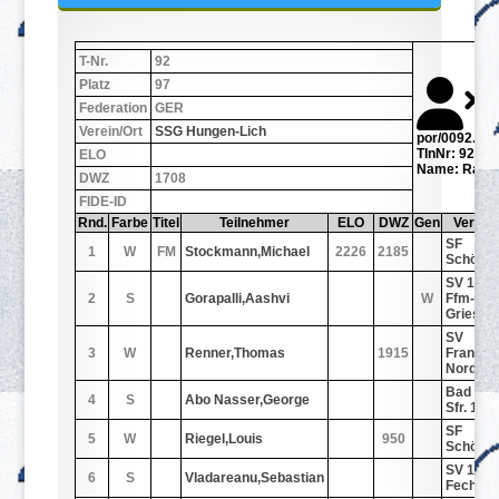
T-Nr.
92
Platz
97
Federation
GER
Verein/Ort
SSG Hungen-Lich
por/0092.jpg
TlnNr: 92
ELO
Name: Ranft
DWZ
1708
FIDE-ID
Rnd.
Farbe
Titel
Teilnehmer
ELO
DWZ
Gen
Verein/
SF
1
W
FM
Stockmann,Michael
2226
2185
Schöne
SV 1934
2
S
Gorapalli,Aashvi
W
Ffm-
Grieshe
SV
3
W
Renner,Thomas
1915
Frankfur
Nord 19
Bad Vilb
4
S
Abo Nasser,George
Sfr. 198
SF
5
W
Riegel,Louis
950
Schöne
SV 1926
6
S
Vladareanu,Sebastian
Fechen