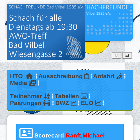
|8|
txt
HTO
Ausschreibung
Anfahrt
Media
Teilnehmer
Tabellen
Paarungen
DWZ
ELO
Scorecard
Ranft,Michael