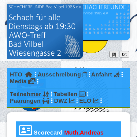
|8|
txt
HTO
Ausschreibung
Anfahrt
Media
Teilnehmer
Tabellen
Paarungen
DWZ
ELO
Scorecard
Muth,Andreas