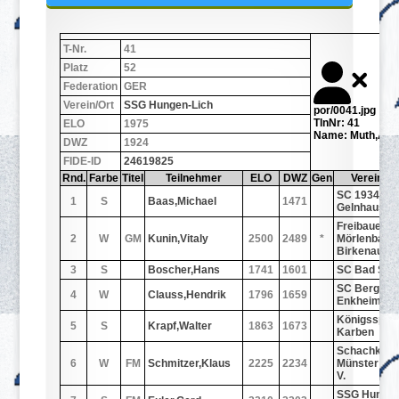
T-Nr.
41
Platz
52
Federation
GER
Verein/Ort
SSG Hungen-Lich
por/0041.jpg
TlnNr: 41
ELO
1975
Name: Muth,And
DWZ
1924
FIDE-ID
24619825
Rnd.
Farbe
Titel
Teilnehmer
ELO
DWZ
Gen
Verein/Or
SC 1934
1
S
Baas,Michael
1471
Gelnhausen
Freibauer
2
W
GM
Kunin,Vitaly
2500
2489
*
Mörlenbach
Birkenau
3
S
Boscher,Hans
1741
1601
SC Bad Sod
SC Bergen-
4
W
Clauss,Hendrik
1796
1659
Enkheim 19
Königssprin
5
S
Krapf,Walter
1863
1673
Karben
Schachklub
6
W
FM
Schmitzer,Klaus
2225
2234
Münster 32 
V.
SSG Hungen