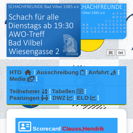
|8|
txt
HTO
Ausschreibung
Anfahrt
Media
Teilnehmer
Tabellen
Paarungen
DWZ
ELO
Scorecard
Clauss,Hendrik