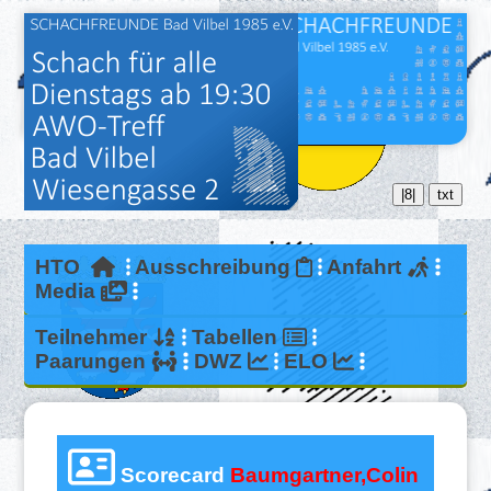
|8|
txt
HTO
Ausschreibung
Anfahrt
Media
Teilnehmer
Tabellen
Paarungen
DWZ
ELO
Scorecard
Baumgartner,Colin