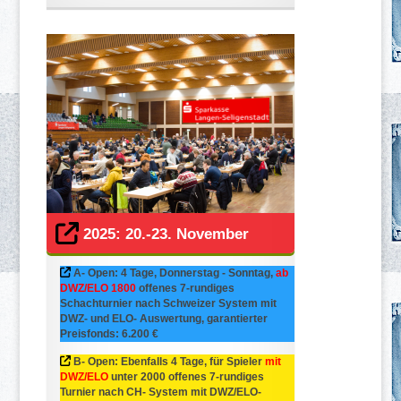
2025: 20.-23. November
A- Open: 4 Tage, Donnerstag - Sonntag,
ab
DWZ/ELO 1800
offenes 7-rundiges
Schachturnier nach Schweizer System mit
DWZ- und ELO- Auswertung, garantierter
Preisfonds: 6.200 €
B- Open: Ebenfalls 4 Tage, für Spieler
mit
DWZ/ELO
unter 2000 offenes 7-rundiges
Turnier nach CH- System mit DWZ/ELO-