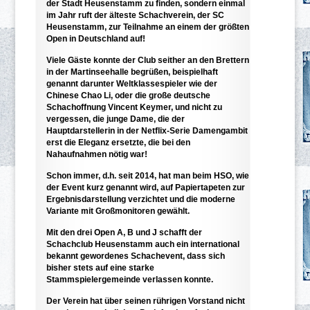
der Stadt Heusenstamm zu finden, sondern einmal
im Jahr ruft der älteste Schachverein, der SC
Heusenstamm, zur Teilnahme an einem der größten
Open in Deutschland auf!
Viele Gäste konnte der Club seither an den Brettern
in der Martinseehalle begrüßen, beispielhaft
genannt darunter Weltklassespieler wie der
Chinese Chao Li, oder die große deutsche
Schachoffnung Vincent Keymer, und nicht zu
vergessen, die junge Dame, die der
Hauptdarstellerin in der Netflix-Serie Damengambit
erst die Eleganz ersetzte, die bei den
Nahaufnahmen nötig war!
Schon immer, d.h. seit 2014, hat man beim HSO, wie
der Event kurz genannt wird, auf Papiertapeten zur
Ergebnisdarstellung verzichtet und die moderne
Variante mit Großmonitoren gewählt.
Mit den drei Open A, B und J schafft der
Schachclub Heusenstamm auch ein international
bekannt gewordenes Schachevent, dass sich
bisher stets auf eine starke
Stammspielergemeinde verlassen konnte.
Der Verein hat über seinen rührigen Vorstand nicht