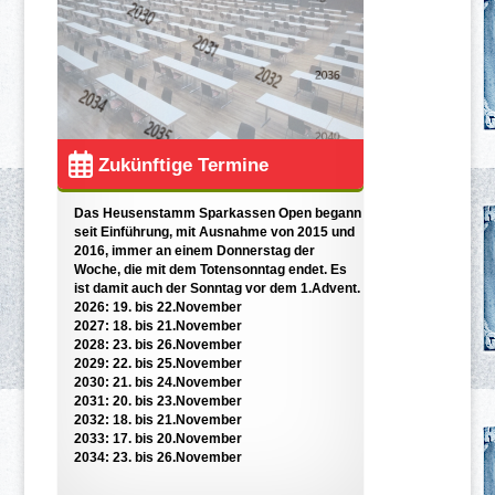
Zukünftige Termine
Das Heusenstamm Sparkassen Open begann
seit Einführung, mit Ausnahme von 2015 und
2016, immer an einem Donnerstag der
Woche, die mit dem Totensonntag endet. Es
ist damit auch der Sonntag vor dem 1.Advent.
2026
: 19. bis 22.November
2027
: 18. bis 21.November
2028
: 23. bis 26.November
2029
: 22. bis 25.November
2030
: 21. bis 24.November
2031
: 20. bis 23.November
2032
: 18. bis 21.November
2033
: 17. bis 20.November
2034
: 23. bis 26.November