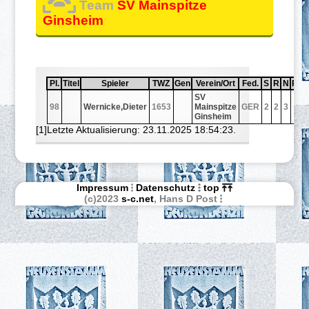
Team
SV Mainspitze
Ginsheim
Pl.
Sortiere aufsteigend nach
Pl.
Titel
Sortiere aufsteigend nach
Titel
Spieler
Sortiere aufsteigend nach
Spieler
TWZ
Sortiere aufsteigend nach
TWZ
Gen
Sortiere aufsteigend nach
Gen
Verein/Ort
Sortiere aufsteigend nach
Verein/Ort
Fed.
Sortiere aufstei
Fed.
S
Sortiere au
S
R
Sortiere
R
N
Sortie
N
Pnk
Sort
Pnk
SV
98
Wernicke,Dieter
1653
Mainspitze
GER
2
2
3
3,0
Ginsheim
[1]Letzte Aktualisierung: 23.11.2025 18:54:23.
Impressum
Datenschutz
top
(c)2023
s-c.net
, Hans D Post