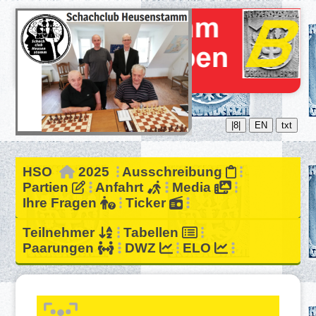
|8|
EN
txt
HSO
2025
Ausschreibung
Partien
Anfahrt
Media
Ihre Fragen
Ticker
Teilnehmer
Tabellen
Paarungen
DWZ
ELO