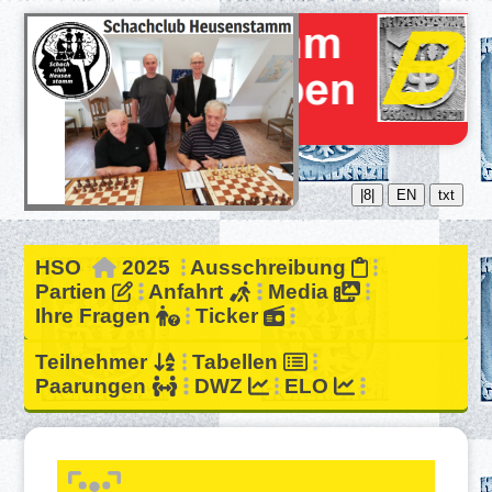
|8|
EN
txt
HSO
2025
Ausschreibung
Partien
Anfahrt
Media
Ihre Fragen
Ticker
Teilnehmer
Tabellen
Paarungen
DWZ
ELO