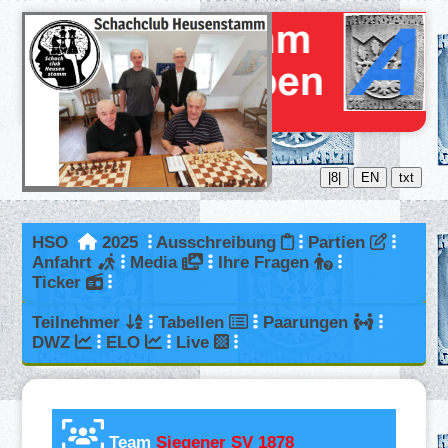
|8|
EN
txt
HSO
2025
Ausschreibung
Partien
Anfahrt
Media
Ihre Fragen
Ticker
Teilnehmer
Tabellen
Paarungen
DWZ
ELO
Live
Team
Siegener SV 1878