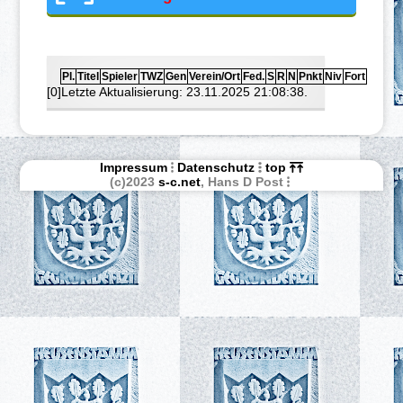
Pl.
Titel
Spieler
TWZ
Gen
Verein/Ort
Fed.
S
R
N
Pnkt
Niv
Fort
[0]Letzte Aktualisierung: 23.11.2025 21:08:38.
Impressum
Datenschutz
top
(c)2023
s-c.net
, Hans D Post