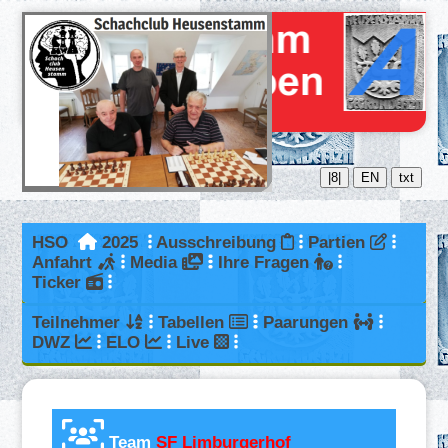
|8|
EN
txt
HSO
2025
Ausschreibung
Partien
Anfahrt
Media
Ihre Fragen
Ticker
Teilnehmer
Tabellen
Paarungen
DWZ
ELO
Live
Team
SF Limburgerhof