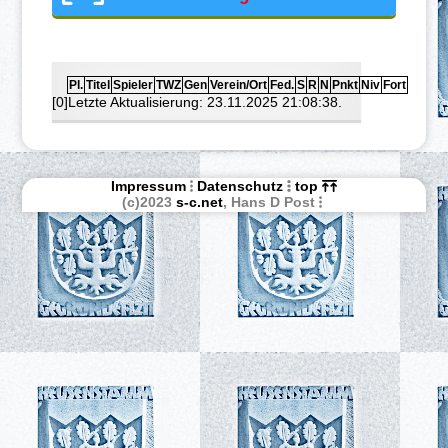
Pl.
Titel
Spieler
TWZ
Gen
Verein/Ort
Fed.
S
R
N
Pnkt
Niv
Fort
[0]Letzte Aktualisierung: 23.11.2025 21:08:38.
Impressum
Datenschutz
top
(c)2023
s-c.net
, Hans D Post