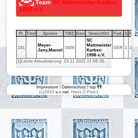
Team
SC Mattmeister Karben
1998 e.V.
Pl.
Sortiere aufsteigend nach
Pl.
Titel
Sortiere aufsteigend nach
Titel
Spieler
Sortiere aufsteigend nach
Spieler
TWZ
Sortiere aufsteigend nach
TWZ
Gen
Sortiere aufsteigend nach
Gen
Verein/Ort
Sortiere aufsteigend n
Verein/Ort
Fed.
Sortiere au
Fed.
S
Sortie
S
R
Sort
R
N
S
N
SC
Meyer-
Mattmeister
181
1826
GER
1
2
4
Jany,Marcel
Karben
1998 e.V.
[1]Letzte Aktualisierung: 23.11.2025 21:08:38.
Impressum
Datenschutz
top
(c)2023
s-c.net
, Hans D Post