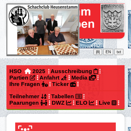
|8|
EN
txt
HSO
2025
Ausschreibung
Partien
Anfahrt
Media
Ihre Fragen
Ticker
Teilnehmer
Tabellen
Paarungen
DWZ
ELO
Live