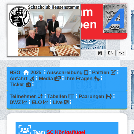
|8|
EN
txt
HSO
2025
Ausschreibung
Partien
Anfahrt
Media
Ihre Fragen
Ticker
Teilnehmer
Tabellen
Paarungen
DWZ
ELO
Live
Team
SC Königsflügel