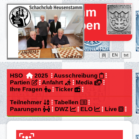
|8|
EN
txt
HSO
2025
Ausschreibung
Partien
Anfahrt
Media
Ihre Fragen
Ticker
Teilnehmer
Tabellen
Paarungen
DWZ
ELO
Live