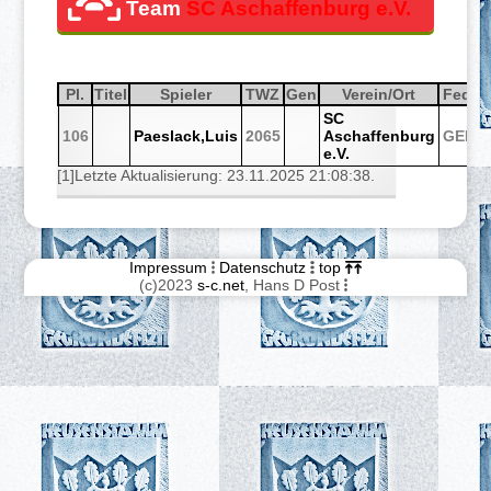
Team
SC Aschaffenburg e.V.
Pl.
Sortiere aufsteigend nach
Pl.
Titel
Sortiere aufsteigend nach
Titel
Spieler
Sortiere aufsteigend nach
Spieler
TWZ
Sortiere aufsteigend nach
TWZ
Gen
Sortiere aufsteigend nach
Gen
Verein/Ort
Sortiere aufsteigen
Verein/Ort
Fed.
Sortie
Fed.
S
SC
106
Paeslack,Luis
2065
Aschaffenburg
GER
e.V.
[1]Letzte Aktualisierung: 23.11.2025 21:08:38.
Impressum
Datenschutz
top
(c)2023
s-c.net
, Hans D Post