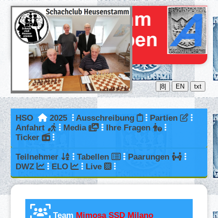
|8|
EN
txt
HSO
2025
Ausschreibung
Partien
Anfahrt
Media
Ihre Fragen
Ticker
Teilnehmer
Tabellen
Paarungen
DWZ
ELO
Live
Team
Mimosa SSD Milano