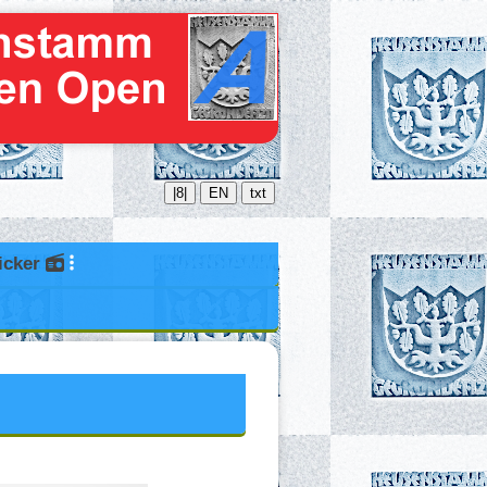
|8|
EN
txt
icker