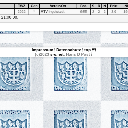
ufsteigend nach
TWZ
Sortiere aufsteigend nach
TWZ
Gen
Sortiere aufsteigend nach
Gen
Verein/Ort
Sortiere aufsteigend nach
Verein/Ort
Fed.
Sortiere aufsteigend nach
Fed.
S
Sortiere aufsteigend 
S
R
Sortiere aufsteige
R
N
Sortiere aufst
N
Pnkt
Sortiere a
Pnkt
Niv
So
N
2022
*
MTV Ingolstadt
GER
2
2
2
3,0
19
5 21:08:38.
Impressum
Datenschutz
top
(c)2023
s-c.net
, Hans D Post