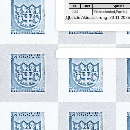
Pl.
Sortiere aufsteigend nach
Pl.
Titel
Sortiere aufsteigend nach
Titel
Spieler
Sortiere a
Spieler
124
Eichschmied,Patrick
[1]Letzte Aktualisierung: 23.11.202