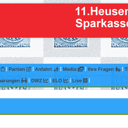
g
Partien
Anfahrt
Media
Ihre Fragen
T
aarungen
DWZ
ELO
Live