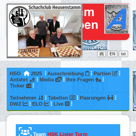
|8|
EN
txt
HSO
2025
Ausschreibung
Partien
Anfahrt
Media
Ihre Fragen
Ticker
Teilnehmer
Tabellen
Paarungen
DWZ
ELO
Live
Team
HSK Lister Turm