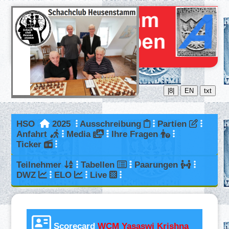
|8|
EN
txt
HSO
2025
Ausschreibung
Partien
Anfahrt
Media
Ihre Fragen
Ticker
Teilnehmer
Tabellen
Paarungen
DWZ
ELO
Live
Scorecard
WCM Yasaswi Krishna