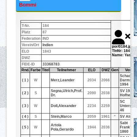
Bommi
T-Nr.
184
Platz
87
Federation
IND
Verein/Ort
Indien
por/0184.jpg
TlnNr: 184
ELO
1843
Name: Yasasw
DWZ
FIDE-ID
33368783
Rnd.
Farbe
Titel
Teilnehmer
ELO
DWZ
Gen
Verein
Schachf
( 1 )
W
Merz,Leander
2034
2066
Darmstad
1994
Segna,Ulrich,Prof.
SV 1920
( 2 )
S
2090
2038
Dr.
Hofheim
SC
( 3 )
W
Doll,Alexander
2234
2259
Untergro
46
( 4 )
S
Stein,Marco
2059
1961
*
SV Alsfel
Sabt
Artola
( 5 )
W
1944
2036
Frankfurt
Pola,Gerardo
1860