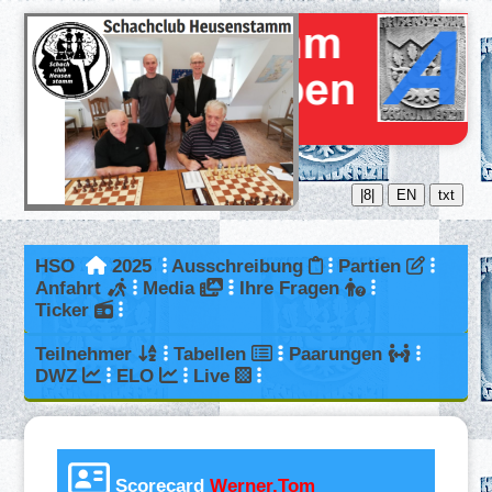
|8|
EN
txt
HSO
2025
Ausschreibung
Partien
Anfahrt
Media
Ihre Fragen
Ticker
Teilnehmer
Tabellen
Paarungen
DWZ
ELO
Live
Scorecard
Werner,Tom