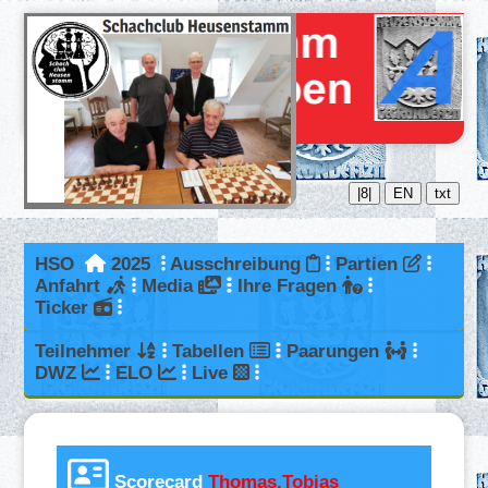
|8|
EN
txt
HSO
2025
Ausschreibung
Partien
Anfahrt
Media
Ihre Fragen
Ticker
Teilnehmer
Tabellen
Paarungen
DWZ
ELO
Live
Scorecard
Thomas,Tobias