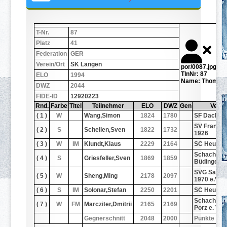
T-Nr.
87
Platz
41
Federation
GER
Verein/Ort
SK Langen
por/0087.jpg
TlnNr: 87
ELO
1994
Name: Thomas,
DWZ
2044
FIDE-ID
12920223
Rnd.
Farbe
Titel
Teilnehmer
ELO
DWZ
Gen
Verei
( 1 )
W
Wang,Simon
1824
1780
SF Dachau 
SV Frankfu
( 2 )
S
Schellen,Sven
1822
1732
1926
( 3 )
W
IM
Klundt,Klaus
2229
2164
SC Heuse
Schachdra
( 4 )
S
Griesfeller,Sven
1869
1859
Büdingen-
SVG Saarb
( 5 )
W
Sheng,Ming
2178
2097
1970 e.V.
( 6 )
S
IM
Solonar,Stefan
2250
2201
SC Heuse
Schachgem
( 7 )
W
FM
Marcziter,Dmitrii
2165
2169
Porz e. V.
Gegnerschnitt
2048
2000
Punkte