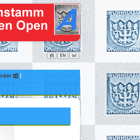
|8|
EN
txt
icker