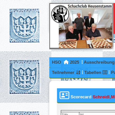
HSO
2025
Ausschreibun
Teilnehmer
Tabellen
P
Scorecard
Schreidl,M
T-Nr.
94