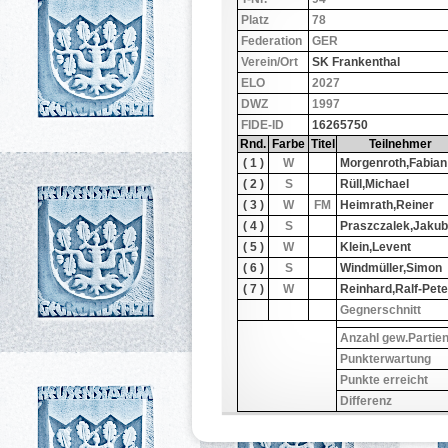
Platz
78
Federation
GER
Verein/Ort
SK Frankenthal
ELO
2027
DWZ
1997
FIDE-ID
16265750
Rnd.
Farbe
Titel
Teilnehmer
( 1 )
W
Morgenroth,Fabian
( 2 )
S
Rüll,Michael
( 3 )
W
FM
Heimrath,Reiner
( 4 )
S
Praszczalek,Jakub
( 5 )
W
Klein,Levent
( 6 )
S
Windmüller,Simon
( 7 )
W
Reinhard,Ralf-Pete
Gegnerschnitt
Anzahl gew.Partie
Punkterwartung
Punkte erreicht
Differenz