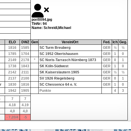
por/0094.jpg
TlnNr: 94
Name: Schreidl,Michael
ELO
DWZ
Gen
Verein/Ort
Fed.
Ich
Geg.
1816
1585
SC Turm Breuberg
GER
½
½
1785
1704
SC 1952 Obertshausen
GER
1
0
2149
2178
*
SC Noris-Tarrasch Nürnberg 1873
GER
0
1
1738
1843
SK Köln-Südwest
GER
1
0
2142
2111
SK Kaiserslautern 1905
GER
½
½
2137
2100
SV 1926 Riegelsberg
GER
0
1
r
1830
1816
SC Chessence 64 e. V.
GER
1
0
1942
1905
Punkte
4
3
n
7
7
4.18
4.19
4,0
4,0
- 7.20/4
-5