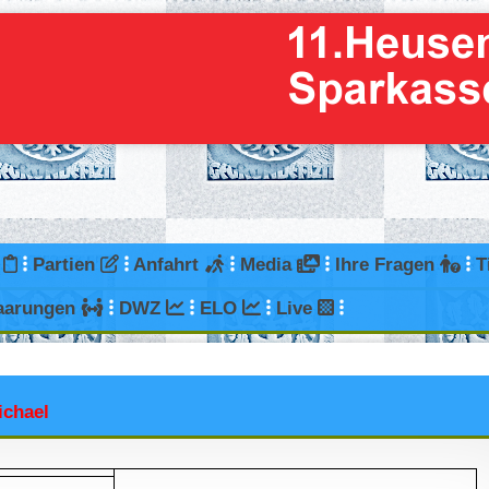
g
Partien
Anfahrt
Media
Ihre Fragen
T
aarungen
DWZ
ELO
Live
ichael