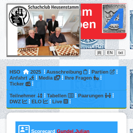
|8|
EN
txt
HSO
2025
Ausschreibung
Partien
Anfahrt
Media
Ihre Fragen
Ticker
Teilnehmer
Tabellen
Paarungen
DWZ
ELO
Live
Scorecard
Gundel,Julian