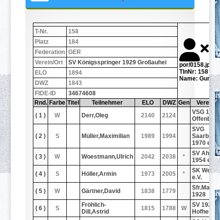
T-Nr.
158
Platz
184
Federation
GER
Verein/Ort
SV Königsspringer 1929 Großauhei
por/0158.jpg
TlnNr: 158
ELO
1894
Name: Gundel,
DWZ
1843
FIDE-ID
34674608
Rnd.
Farbe
Titel
Teilnehmer
ELO
DWZ
Gen
Verein/O
VSG 1880
( 1 )
W
Derr,Oleg
2140
2124
Offenbac
SVG
( 2 )
S
Müller,Maximilian
1989
1994
Saarbrüc
1970 e.V.
SV Ahlen
( 3 )
W
Woestmann,Ulrich
2042
2038
*
1954 e. V.
SK Weilh
( 4 )
S
Höller,Armin
1973
2005
*
e.V.
Sfr.Mainz
( 5 )
W
Gärtner,David
1838
1779
1928
Fröhlich-
SV 1920
( 6 )
S
1815
1788
W
Dill,Astrid
Hofheim