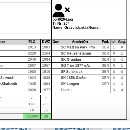
por/0204.jpg
TlnNr: 204
Name: Graschdankin,Roman
mer
ELO
DWZ
Gen
Verein/Ort
Fed.
Ich
Geg.
2013
1983
SC Matt im Park Ffm
GER
1
0
2229
2164
SC Heusenstamm
GER
0
1
2040
1984
SK Gründau
GER
½
½
ur
2007
1957
SG Trier 1877 e.V.
GER
0
1
1980
1910
SF Schöneck
GER
½
½
,Sarvesh
1924
1938
SK 1858 Gießen
GER
½
½
,Shahzaib
1945
1903
SK Langen
GER
½
½
2020
1977
Punkte
3
4
n
7
7
1.66
2.00
3,0
3,0
+53.60/4
38