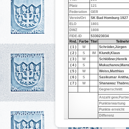
Platz
121
Federation
GER
Verein/Ort
SK Bad Homburg 1927
ELO
1801
DWZ
1808
FIDE-ID
533023034
Rnd.
Farbe
Titel
Teilneh
( 1 )
W
Schröder,Jürgen
( 2 )
S
IM
Klundt,Klaus
( 3 )
W
Schlößner,Henrik
( 4 )
S
Mukazhanov,Mans
( 5 )
W
Weiss,Matthias
( 6 )
S
Sasikumar Anitha
( 7 )
W
Shanawaz Thabrez
Gegnerschnitt
Anzahl gew.Partie
Punkterwartung
Punkte erreicht
Differenz