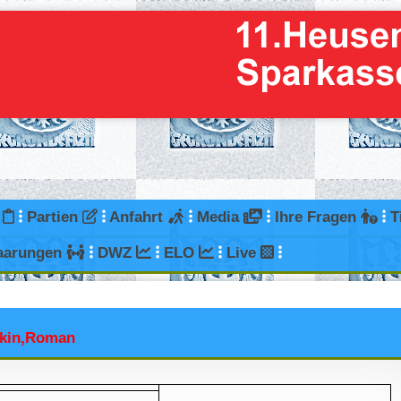
g
Partien
Anfahrt
Media
Ihre Fragen
T
aarungen
DWZ
ELO
Live
kin,Roman