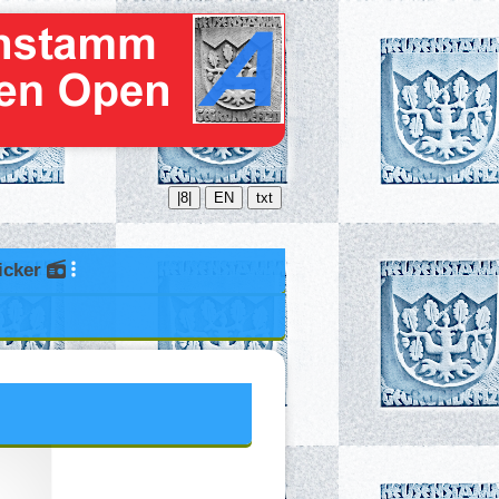
|8|
EN
txt
icker