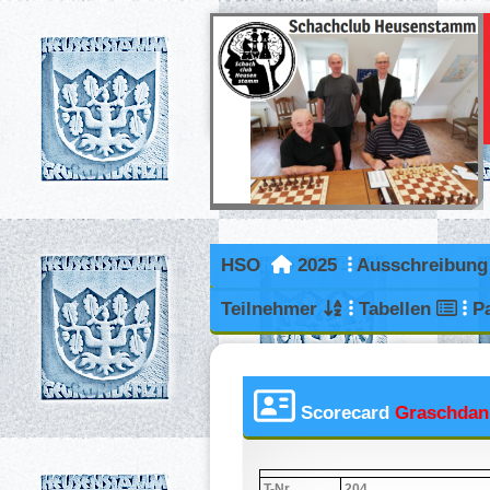
HSO
2025
Ausschreibun
Teilnehmer
Tabellen
P
Scorecard
Graschdan
T-Nr.
204