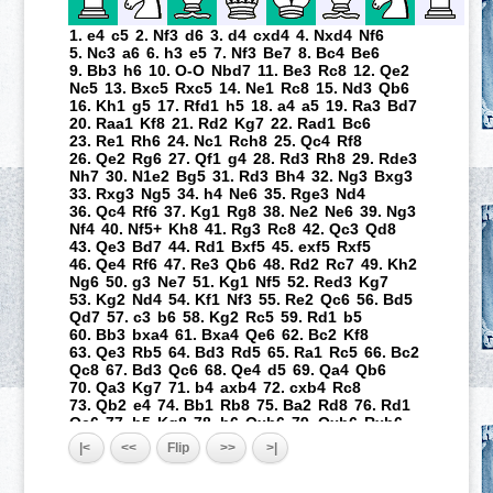
1. e4
c5
2. Nf3
d6
3. d4
cxd4
4. Nxd4
Nf6
5. Nc3
a6
6. h3
e5
7. Nf3
Be7
8. Bc4
Be6
9. Bb3
h6
10. O-O
Nbd7
11. Be3
Rc8
12. Qe2
Nc5
13. Bxc5
Rxc5
14. Ne1
Rc8
15. Nd3
Qb6
16. Kh1
g5
17. Rfd1
h5
18. a4
a5
19. Ra3
Bd7
20. Raa1
Kf8
21. Rd2
Kg7
22. Rad1
Bc6
23. Re1
Rh6
24. Nc1
Rch8
25. Qc4
Rf8
26. Qe2
Rg6
27. Qf1
g4
28. Rd3
Rh8
29. Rde3
Nh7
30. N1e2
Bg5
31. Rd3
Bh4
32. Ng3
Bxg3
33. Rxg3
Ng5
34. h4
Ne6
35. Rge3
Nd4
36. Qc4
Rf6
37. Kg1
Rg8
38. Ne2
Ne6
39. Ng3
Nf4
40. Nf5+
Kh8
41. Rg3
Rc8
42. Qc3
Qd8
43. Qe3
Bd7
44. Rd1
Bxf5
45. exf5
Rxf5
46. Qe4
Rf6
47. Re3
Qb6
48. Rd2
Rc7
49. Kh2
Ng6
50. g3
Ne7
51. Kg1
Nf5
52. Red3
Kg7
53. Kg2
Nd4
54. Kf1
Nf3
55. Re2
Qc6
56. Bd5
Qd7
57. c3
b6
58. Kg2
Rc5
59. Rd1
b5
60. Bb3
bxa4
61. Bxa4
Qe6
62. Bc2
Kf8
63. Qe3
Rb5
64. Bd3
Rd5
65. Ra1
Rc5
66. Bc2
Qc8
67. Bd3
Qc6
68. Qe4
d5
69. Qa4
Qb6
70. Qa3
Kg7
71. b4
axb4
72. cxb4
Rc8
73. Qb2
e4
74. Bb1
Rb8
75. Ba2
Rd8
76. Rd1
Qe6
77. b5
Kg8
78. b6
Qxb6
79. Qxb6
Rxb6
80. Rxd5
Rxd5
81. Bxd5
Rb1
82. Bxe4
Rg1#
|<
<<
Flip
>>
>|
0-1