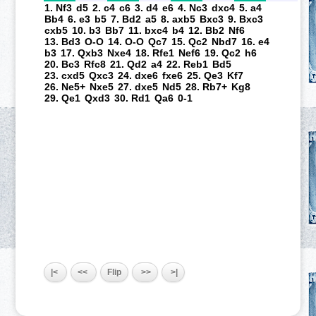
1. Nf3
d5
2. c4
c6
3. d4
e6
4. Nc3
dxc4
5. a4
Bb4
6. e3
b5
7. Bd2
a5
8. axb5
Bxc3
9. Bxc3
cxb5
10. b3
Bb7
11. bxc4
b4
12. Bb2
Nf6
13. Bd3
O-O
14. O-O
Qc7
15. Qc2
Nbd7
16. e4
b3
17. Qxb3
Nxe4
18. Rfe1
Nef6
19. Qc2
h6
20. Bc3
Rfc8
21. Qd2
a4
22. Reb1
Bd5
23. cxd5
Qxc3
24. dxe6
fxe6
25. Qe3
Kf7
26. Ne5+
Nxe5
27. dxe5
Nd5
28. Rb7+
Kg8
29. Qe1
Qxd3
30. Rd1
Qa6
0-1
|<
<<
Flip
>>
>|