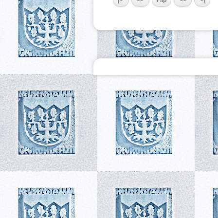
|<
<<
Flip
>>
>|