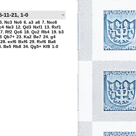
-11-21, 1-0
5. Nc3
Nc6
6. a3
a6
7. Nxc6
c4
Ne3
12. Qd3
Nxf1
13. Rxf1
7. Rf2
Qc6
18. Qc2
Rb4
19. b3
3
Qb7+
23. Ka2
Be7
24. g4
28. exf6
Bxf6
29. Rxf6
Ba6
3. Be5
Rb8
34. Qg5+
Kf8
1-0