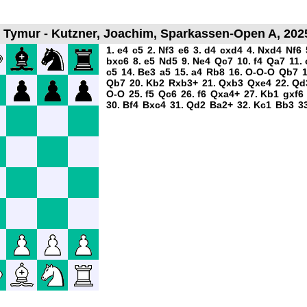
 Tymur - Kutzner, Joachim, Sparkassen-Open A, 2025
1. e4
c5
2. Nf3
e6
3. d4
cxd4
4. Nxd4
Nf6
bxc6
8. e5
Nd5
9. Ne4
Qc7
10. f4
Qa7
11. 
c5
14. Be3
a5
15. a4
Rb8
16. O-O-O
Qb7
1
Qb7
20. Kb2
Rxb3+
21. Qxb3
Qxe4
22. Qd
O-O
25. f5
Qc6
26. f6
Qxa4+
27. Kb1
gxf6
30. Bf4
Bxc4
31. Qd2
Ba2+
32. Kc1
Bb3
3