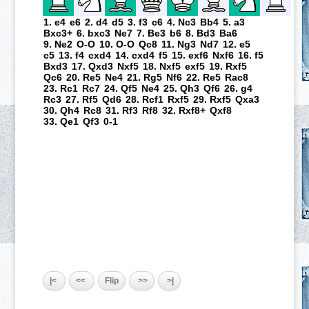
1. e4
e6
2. d4
d5
3. f3
c6
4. Nc3
Bb4
5. a3
Bxc3+
6. bxc3
Ne7
7. Be3
b6
8. Bd3
Ba6
9. Ne2
O-O
10. O-O
Qc8
11. Ng3
Nd7
12. e5
c5
13. f4
cxd4
14. cxd4
f5
15. exf6
Nxf6
16. f5
Bxd3
17. Qxd3
Nxf5
18. Nxf5
exf5
19. Rxf5
Qc6
20. Re5
Ne4
21. Rg5
Nf6
22. Re5
Rac8
23. Rc1
Rc7
24. Qf5
Ne4
25. Qh3
Qf6
26. g4
Rc3
27. Rf5
Qd6
28. Rcf1
Rxf5
29. Rxf5
Qxa3
30. Qh4
Rc8
31. Rf3
Rf8
32. Rxf8+
Qxf8
33. Qe1
Qf3
0-1
|<
<<
Flip
>>
>|