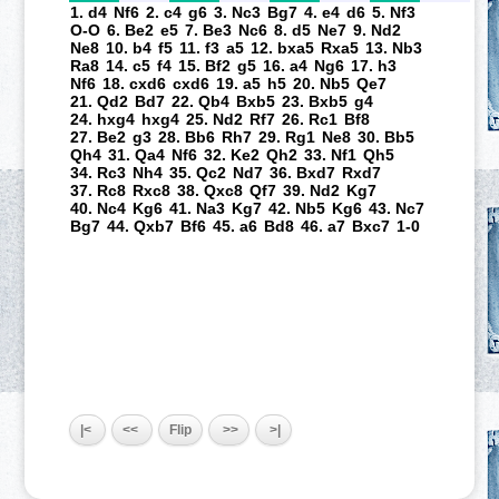
1. d4
Nf6
2. c4
g6
3. Nc3
Bg7
4. e4
d6
5. Nf3
O-O
6. Be2
e5
7. Be3
Nc6
8. d5
Ne7
9. Nd2
Ne8
10. b4
f5
11. f3
a5
12. bxa5
Rxa5
13. Nb3
Ra8
14. c5
f4
15. Bf2
g5
16. a4
Ng6
17. h3
Nf6
18. cxd6
cxd6
19. a5
h5
20. Nb5
Qe7
21. Qd2
Bd7
22. Qb4
Bxb5
23. Bxb5
g4
24. hxg4
hxg4
25. Nd2
Rf7
26. Rc1
Bf8
27. Be2
g3
28. Bb6
Rh7
29. Rg1
Ne8
30. Bb5
Qh4
31. Qa4
Nf6
32. Ke2
Qh2
33. Nf1
Qh5
34. Rc3
Nh4
35. Qc2
Nd7
36. Bxd7
Rxd7
37. Rc8
Rxc8
38. Qxc8
Qf7
39. Nd2
Kg7
40. Nc4
Kg6
41. Na3
Kg7
42. Nb5
Kg6
43. Nc7
Bg7
44. Qxb7
Bf6
45. a6
Bd8
46. a7
Bxc7
1-0
|<
<<
Flip
>>
>|