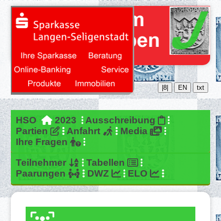
|8|
EN
txt
HSO
2023
Ausschreibung
Partien
Anfahrt
Media
Ihre Fragen
Teilnehmer
Tabellen
Paarungen
DWZ
ELO