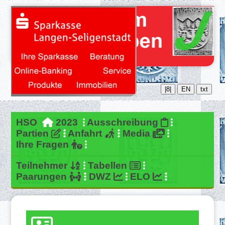
|8|
EN
txt
HSO
2023
Ausschreibung
Partien
Anfahrt
Media
Ihre Fragen
Teilnehmer
Tabellen
Paarungen
DWZ
ELO