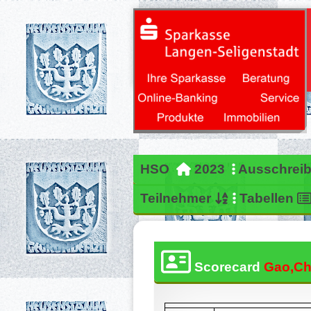
HSO
2023
Ausschrei
Teilnehmer
Tabellen
Scorecard
Gao,Ch