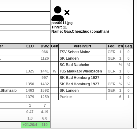
por/0011.jpg
TlnNr: 11
Name: Gao,Chenzhuo (Jonathan)
er
ELO
DWZ
Gen
Verein/Ort
Fed.
Ich
Geg.
966
TSV Schott Mainz
GER
1
0
a
1126
SK Langen
GER
1
0
SC Bad Nauheim
½
½
1325
1441
W
TuS Makkabi Wiesbaden
GER
1
0
997
SK Bad Homburg 1927
-
1
0
1350
1432
SK Bad Homburg 1927
GER
½
½
,Shahzaib
1463
1592
SK Langen
GER
1
0
1379
1259
Punkte
6
1
n
1
7
0.47
4.19
1,0
6,0
+21.20/4
110