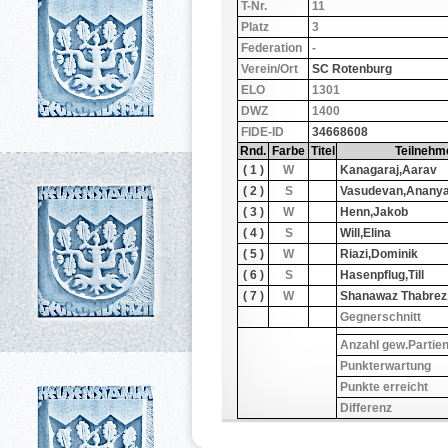
T-Nr.
11
Platz
3
Federation
-
Verein/Ort
SC Rotenburg
ELO
1301
DWZ
1400
FIDE-ID
34668608
Rnd.
Farbe
Titel
Teilnehm
( 1 )
W
Kanagaraj,Aarav
( 2 )
S
Vasudevan,Anany
( 3 )
W
Henn,Jakob
( 4 )
S
Will,Elina
( 5 )
W
Riazi,Dominik
( 6 )
S
Hasenpflug,Till
( 7 )
W
Shanawaz Thabrez
Gegnerschnitt
Anzahl gew.Partie
Punkterwartung
Punkte erreicht
Differenz