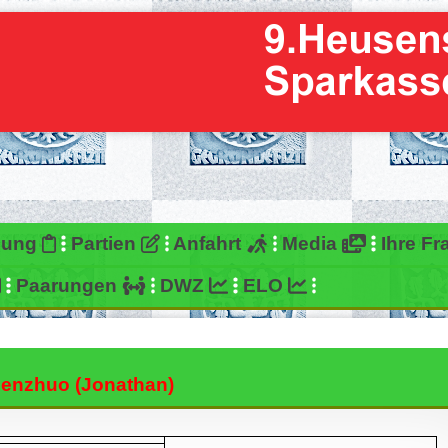
bung
Partien
Anfahrt
Media
Ihre F
Paarungen
DWZ
ELO
enzhuo (Jonathan)