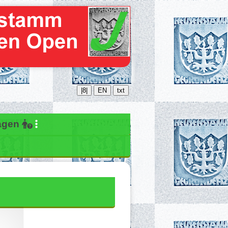
|8|
EN
txt
ragen