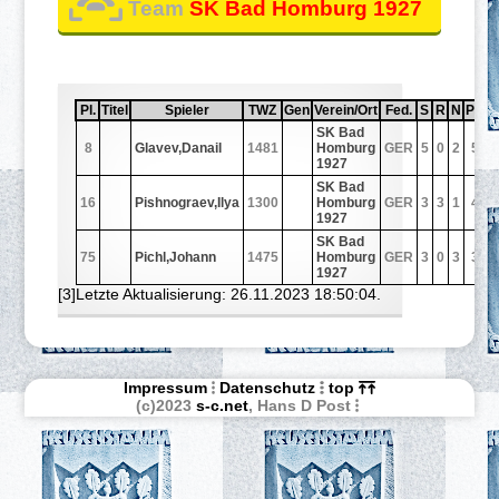
Team
SK Bad Homburg 1927
Pl.
Sortiere aufsteigend nach
Pl.
Titel
Sortiere aufsteigend nach
Titel
Spieler
Sortiere aufsteigend nach
Spieler
TWZ
Sortiere aufsteigend nach
TWZ
Gen
Sortiere aufsteigend nach
Gen
Verein/Ort
Sortiere aufsteigend nach
Verein/Ort
Fed.
Sortiere aufsteig
Fed.
S
Sortiere auf
S
R
Sortiere 
R
N
Sortier
N
Pnkt
Sorti
Pnkt
SK Bad
8
Glavev,Danail
1481
Homburg
GER
5
0
2
5,0
1927
SK Bad
16
Pishnograev,Ilya
1300
Homburg
GER
3
3
1
4,5
1927
SK Bad
75
Pichl,Johann
1475
Homburg
GER
3
0
3
3,0
1927
[3]Letzte Aktualisierung: 26.11.2023 18:50:04.
Impressum
Datenschutz
top
(c)2023
s-c.net
, Hans D Post