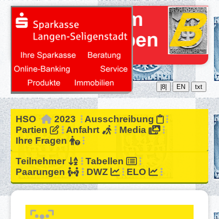
|8|
EN
txt
HSO
2023
Ausschreibung
Partien
Anfahrt
Media
Ihre Fragen
Teilnehmer
Tabellen
Paarungen
DWZ
ELO