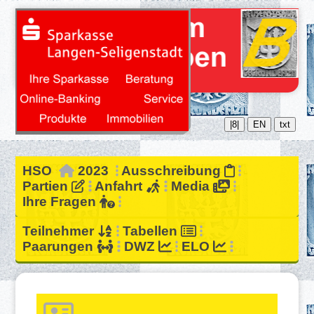
|8|
EN
txt
HSO
2023
Ausschreibung
Partien
Anfahrt
Media
Ihre Fragen
Teilnehmer
Tabellen
Paarungen
DWZ
ELO