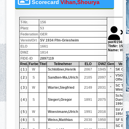
Scorecard
Vihan,Shourya
T-Nr.
156
Platz
53
Federation
GER
Verein/Ort
SV 1934 Ffm-Griesheim
por/0156.jpg
TlnNr: 156
ELO
1661
Name: Vihan
DWZ
1814
FIDE-ID
2897119
Rnd.
Farbe
Titel
Teilnehmer
ELO
DWZ
Gen
Verein
( 1 )
W
Schlößner,Henrik
2067
1945
*
SK Grü
VSG 18
( 2 )
S
Sandten-Ma,Ulrich
2105
2097
*
Offenba
SC Tur
( 3 )
W
Warter,Siegfried
2149
2031
*
Winterb
Schach
( 4 )
S
Siegert,Gregor
1891
2075
Darmst
1994
SV Ahle
( 5 )
W
Woestmann,Ulrich
1991
2016
1954
( 6 )
S
Weiss,Matthias
2030
1950
SF Sch
SC Bret