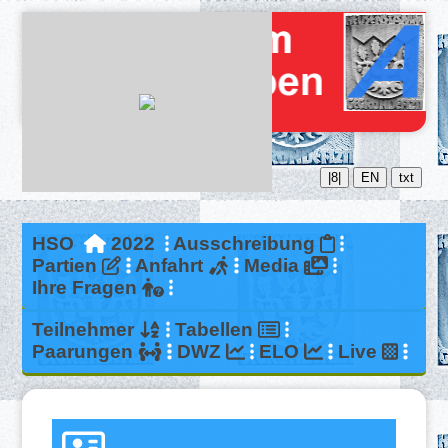
|8|
EN
txt
HSO
2022
Ausschreibung
Partien
Anfahrt
Media
Ihre Fragen
Teilnehmer
Tabellen
Paarungen
DWZ
ELO
Live