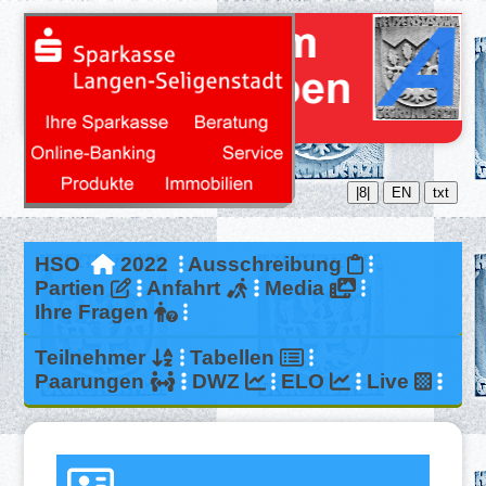
|8|
EN
txt
HSO
2022
Ausschreibung
Partien
Anfahrt
Media
Ihre Fragen
Teilnehmer
Tabellen
Paarungen
DWZ
ELO
Live