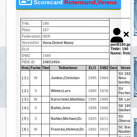
Scorecard
Rotermund,Verena
T-Nr.
190
Platz
167
Federation
GER
Verein/Ort
Vorw.Orient Mainz
por/0190.jpg
TlnNr: 190
ELO
Name: Roterm
DWZ
1585
FIDE-ID
24653454
Rnd.
Farbe
Titel
Teilnehmer
ELO
DWZ
Gen
Verein/Or
SV 1926
( 1 )
W
Junker,Christian
1995
1964
Neu-
Isenburg
SV
( 2 )
S
Winter,Lars
1880
1876
Fechenhe
( 3 )
W
Kürschner,Matthias
1990
1996
SK Lange
SK 1858
( 4 )
S
Bahlo,Jens
1898
1886
Gießen
SV
( 5 )
S
Nahler,Michael,Dr.
1825
1671
Oberursel
SC Bad
( 6 )
W
Francke,Helmut,Dr.
1892
1831
Nauheim