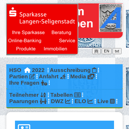
|8|
EN
txt
HSO
2022
Ausschreibung
Partien
Anfahrt
Media
Ihre Fragen
Teilnehmer
Tabellen
Paarungen
DWZ
ELO
Live