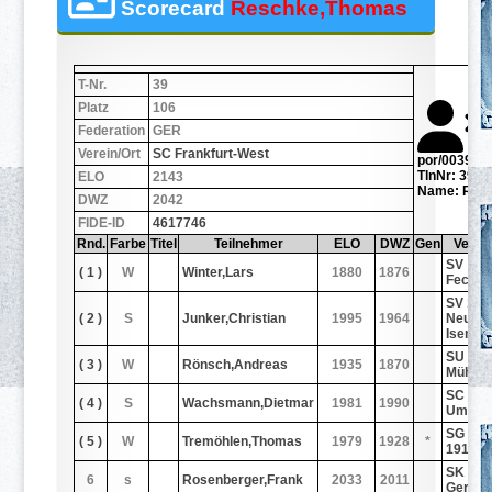
Scorecard
Reschke,Thomas
T-Nr.
39
Platz
106
Federation
GER
Verein/Ort
SC Frankfurt-West
por/0039.jp
TlnNr: 39
ELO
2143
Name: Res
DWZ
2042
FIDE-ID
4617746
Rnd.
Farbe
Titel
Teilnehmer
ELO
DWZ
Gen
Verein
SV
( 1 )
W
Winter,Lars
1880
1876
Feche
SV 192
( 2 )
S
Junker,Christian
1995
1964
Neu-
Isenbu
SU
( 3 )
W
Rönsch,Andreas
1935
1870
Mühlhe
SC Gro
( 4 )
S
Wachsmann,Dietmar
1981
1990
Umsta
SG Kaa
( 5 )
W
Tremöhlen,Thomas
1979
1928
*
1912/3
SK 198
6
s
Rosenberger,Frank
2033
2011
Gerns