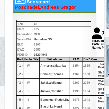
Scorecard
Poschadel,Andreas Gregor
T-Nr.
48
Platz
135
Federation
GER
Verein/Ort
Hamelner SV
por/0048.jpg
TlnNr: 48
ELO
2107
Name: Posc
DWZ
2057
FIDE-ID
16204948
Rnd.
Farbe
Titel
Teilnehmer
ELO
DWZ
Gen
Ver
TSG 18
( 1 )
W
Armbrust,Matthias
1854
1825
Bretze
Sfr Stil
( 2 )
S
Böhmer,Thomas
1969
1908
Wiesba
VSG 18
( 3 )
W
Jakel,Wolfgang
2267
2259
Offenb
SV 192
( 4 )
S
Junker,Christian
1995
1964
Isenbur
SC
( 5 )
S
Benninger,Rudolf,Dr.
1978
1943
Heuse
Blaschke,Henri
( 6 )
W
1822
1886
SK Vell