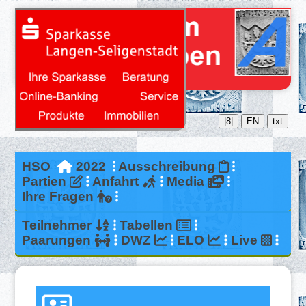
|8|
EN
txt
HSO
2022
Ausschreibung
Partien
Anfahrt
Media
Ihre Fragen
Teilnehmer
Tabellen
Paarungen
DWZ
ELO
Live