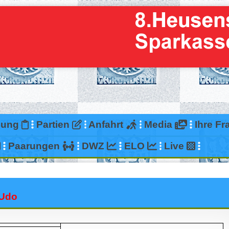
bung
Partien
Anfahrt
Media
Ihre F
Paarungen
DWZ
ELO
Live
,Udo