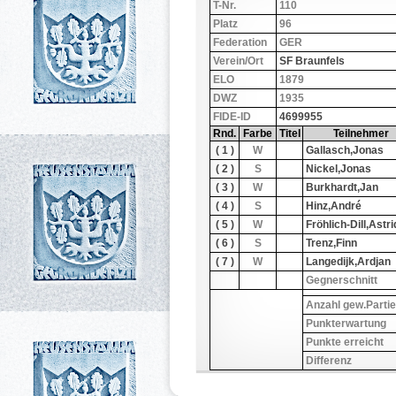
T-Nr.
110
Platz
96
Federation
GER
Verein/Ort
SF Braunfels
ELO
1879
DWZ
1935
FIDE-ID
4699955
Rnd.
Farbe
Titel
Teilnehmer
( 1 )
W
Gallasch,Jonas
( 2 )
S
Nickel,Jonas
( 3 )
W
Burkhardt,Jan
( 4 )
S
Hinz,André
( 5 )
W
Fröhlich-Dill,Astri
( 6 )
S
Trenz,Finn
( 7 )
W
Langedijk,Ardjan
Gegnerschnitt
Anzahl gew.Parti
Punkterwartung
Punkte erreicht
Differenz