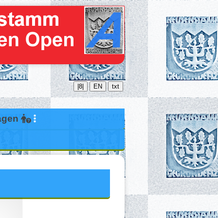
|8|
EN
txt
ragen