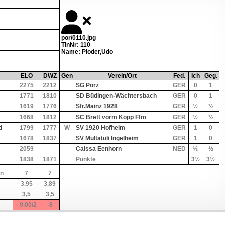
por/0110.jpg
TlnNr: 110
Name: Ploder,Udo
ELO
DWZ
Gen
Verein/Ort
Fed.
Ich
Geg.
2275
2212
SG Porz
GER
0
1
1771
1810
SD Büdingen-Wächtersbach
GER
0
1
1619
1776
Sfr.Mainz 1928
GER
½
½
1668
1812
SC Brett vorm Kopp Ffm
GER
½
½
d
1799
1777
W
SV 1920 Hofheim
GER
1
0
1678
1837
SV Multatuli Ingelheim
GER
1
0
2059
Caissa Eenhorn
NED
½
½
1838
1871
Punkte
3½
3½
en
7
7
3.95
3.89
3,5
3,5
- 9.00/2
-8