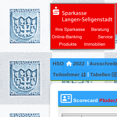
HSO
2022
Ausschrei
Teilnehmer
Tabellen
Scorecard
Ploder